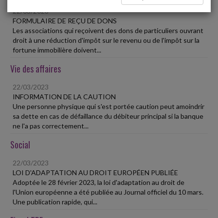
22/03/2023
FORMULAIRE DE REÇU DE DONS
Les associations qui reçoivent des dons de particuliers ouvrant
droit à une réduction d'impôt sur le revenu ou de l'impôt sur la
fortune immobilière doivent...
Vie des affaires
22/03/2023
INFORMATION DE LA CAUTION
Une personne physique qui s'est portée caution peut amoindrir
sa dette en cas de défaillance du débiteur principal si la banque
ne l'a pas correctement...
Social
22/03/2023
LOI D'ADAPTATION AU DROIT EUROPÉEN PUBLIÉE
Adoptée le 28 février 2023, la loi d'adaptation au droit de
l'Union européenne a été publiée au Journal officiel du 10 mars.
Une publication rapide, qui...