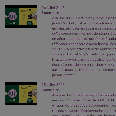
16 juillet 2026
Sommaire
À la une du JT d’actualité juridique de 
jeudi 16 juillet : Lutte contre la fraude 
entreprises, Salariés aussi élus municip
qu'ils conservent, Rénovation énergéti
un gérant coupable de pratiques fraudu
références par ordre d’apparition à l’écr
25 juin 2026 relative à la lutte contre le
fiscales
- Décret 2026
- 544 du 25 juin 
https://www.economie.gouv.fr/dgccrf/a
dgccrf/renovation
- energetique
- le
- g
aux
- pratiques
- frauduleuses
- condam
prison
- ferme
15 juillet 2026
Sommaire
À la une du JT d’actualité juridique de 
mercredi 15 juillet : Bilan de la DGCCRF
vigueur de la directive européenne « acce
retards se paient, Employeur informé d'
après envoi de la lettre de licenciemen