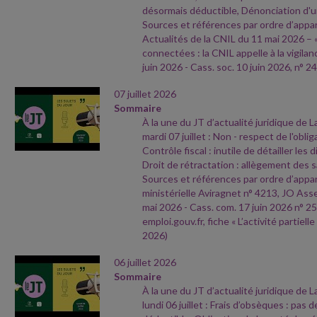
désormais déductible, Dénonciation d'
Sources et références par ordre d’appari
Actualités de la CNIL du 11 mai 2026 – 
connectées : la CNIL appelle à la vigilan
juin 2026
- Cass. soc. 10 juin 2026, n° 24
07 juillet 2026
Sommaire
À la une du JT d’actualité juridique de 
mardi 07 juillet : Non
- respect de l'oblig
Contrôle fiscal : inutile de détailler les 
Droit de rétractation : allègement des 
Sources et références par ordre d’appari
ministérielle Aviragnet n° 4213, JO As
mai 2026
- Cass. com. 17 juin 2026 n° 25
emploi.gouv.fr, fiche « L’activité partielle
2026)
06 juillet 2026
Sommaire
À la une du JT d’actualité juridique de 
lundi 06 juillet : Frais d’obsèques : pas d