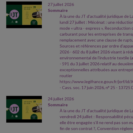
27 juillet 2026
Sommaire
À la une du JT d’actualité juridique de 
lundi 27 juillet : Mécénat : une réductio
mode « ultra
- express », Reconduction d
carburant pour les entreprises de tran
remplacement avec une clause de ruptu
Sources et références par ordre d’appari
2026
- 602 du 8 juillet 2026 visant à réd
environnemental de l'industrie textile (a
- 591 du 3 juillet 2026 relatif au deuxièm
exceptionnelles attribuées aux entrepri
routier
https://www.legifrance.gouv.fr/jorf
- Cass. soc. 17 juin 2026, n° 25
- 13725 
24 juillet 2026
Sommaire
À la une du JT d’actualité juridique de 
vendredi 24 juillet : Responsabilité pécu
elle être engagée s’il ne rend pas son ma
fin de son contrat ?, Convention réglem