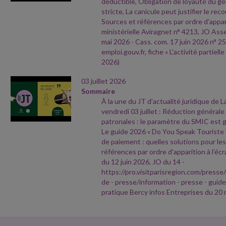
déductible, Obligation de loyauté du gér
stricte, La canicule peut justifier le recou
Sources et références par ordre d’appari
ministérielle Aviragnet n° 4213, JO As
mai 2026
- Cass. com. 17 juin 2026 n° 25
emploi.gouv.fr, fiche « L’activité partielle
2026)
03 juillet 2026
Sommaire
À la une du JT d’actualité juridique de 
vendredi 03 juillet : Réduction générale
patronales : le paramètre du SMIC est g
Le guide 2026 « Do You Speak Touriste ? 
de paiement : quelles solutions pour le
références par ordre d’apparition à l’écr
du 12 juin 2026, JO du 14
-
https://pro.visitparisregion.com/pres
de
- presse/information
- presse
- guide
pratique Bercy infos Entreprises du 20