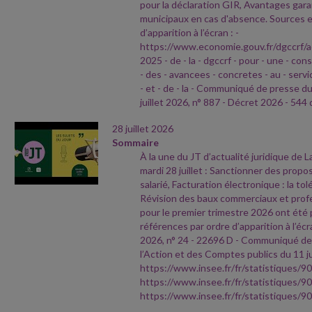
pour la déclaration GIR, Avantages garan
municipaux en cas d'absence. Sources e
d’apparition à l’écran :
-
https://www.economie.gouv.fr/dgccrf/a
2025
- de
- la
- dgccrf
- pour
- une
- con
- des
- avancees
- concretes
- au
- servi
- et
- de
- la
- Communiqué de presse d
juillet 2026, n° 887
- Décret 2026
- 544 
28 juillet 2026
Sommaire
À la une du JT d’actualité juridique de 
mardi 28 juillet : Sanctionner des propo
salarié, Facturation électronique : la to
Révision des baux commerciaux et profes
pour le premier trimestre 2026 ont été 
références par ordre d’apparition à l’écr
2026, n° 24
- 22696 D
- Communiqué de 
l’Action et des Comptes publics du 11 ju
https://www.insee.fr/fr/statistiques/9
https://www.insee.fr/fr/statistiques/9
https://www.insee.fr/fr/statistiques/