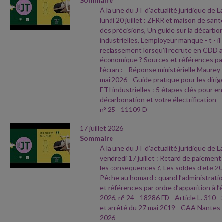
Sommaire
À la une du JT d’actualité juridique de 
lundi 20 juillet : ZFRR et maison de sant
des précisions, Un guide sur la décarbo
industrielles, L’employeur manque
- t
- i
reclassement lorsqu'il recrute en CDD 
économique ? Sources et références par
l’écran :
- Réponse ministérielle Maurey
mai 2026
- Guide pratique pour les dir
ETI industrielles : 5 étapes clés pour e
décarbonation et votre électrification
-
n° 25
- 11109 D
17 juillet 2026
Sommaire
À la une du JT d’actualité juridique de 
vendredi 17 juillet : Retard de paiement 
les conséquences ?, Les soldes d'été 2
Pêche au homard : quand l’administratio
et références par ordre d’apparition à l’
2026, n° 24
- 18286 FD
- Article L. 310
-
et arrêté du 27 mai 2019
- CAA Nantes 
2026