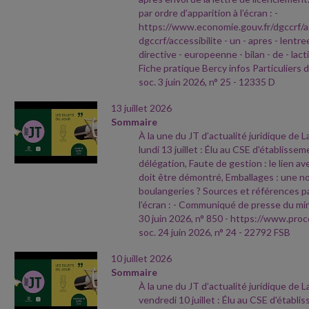
par ordre d’apparition à l’écran :
-
https://www.economie.gouv.fr/dgccrf/a
dgccrf/accessibilite
- un
- apres
- lentre
directive
- europeenne
- bilan
- de
- lact
Fiche pratique Bercy infos Particuliers 
soc. 3 juin 2026, n° 25
- 12335 D
13 juillet 2026
Sommaire
À la une du JT d’actualité juridique de 
lundi 13 juillet : Élu au CSE d'établisse
délégation, Faute de gestion : le lien ave
doit être démontré, Emballages : une no
boulangeries ? Sources et références pa
l’écran :
- Communiqué de presse du min
30 juin 2026, n° 850
- https://www.proc
soc. 24 juin 2026, n° 24
- 22792 FSB
10 juillet 2026
Sommaire
À la une du JT d’actualité juridique de 
vendredi 10 juillet : Élu au CSE d'établ