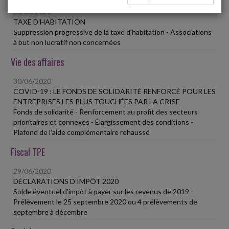
30/06/2020
TAXE D'HABITATION
Suppression progressive de la taxe d'habitation - Associations
à but non lucratif non concernées
Vie des affaires
30/06/2020
COVID-19 : LE FONDS DE SOLIDARITÉ RENFORCÉ POUR LES
ENTREPRISES LES PLUS TOUCHÉES PAR LA CRISE
Fonds de solidarité - Renforcement au profit des secteurs
prioritaires et connexes - Élargissement des conditions -
Plafond de l'aide complémentaire rehaussé
Fiscal TPE
29/06/2020
DÉCLARATIONS D'IMPÔT 2020
Solde éventuel d'impôt à payer sur les revenus de 2019 -
Prélèvement le 25 septembre 2020 ou 4 prélèvements de
septembre à décembre