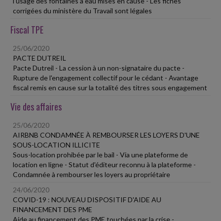
l'usage des fontaines à eau mises en cause - Les fiches
corrigées du ministère du Travail sont légales
Fiscal TPE
25/06/2020
PACTE DUTREIL
Pacte Dutreil - La cession à un non-signataire du pacte -
Rupture de l'engagement collectif pour le cédant - Avantage
fiscal remis en cause sur la totalité des titres sous engagement
Vie des affaires
25/06/2020
AIRBNB CONDAMNÉE À REMBOURSER LES LOYERS D'UNE
SOUS-LOCATION ILLICITE
Sous-location prohibée par le bail - Via une plateforme de
location en ligne - Statut d'éditeur reconnu à la plateforme -
Condamnée à rembourser les loyers au propriétaire
24/06/2020
COVID-19 : NOUVEAU DISPOSITIF D'AIDE AU
FINANCEMENT DES PME
Aide au financement des PME touchées par la crise -