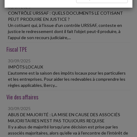
30/09/2025
CONTRÔLE URSSAF : QUELS DOCUMENTS LE COTISANT
PEUT PRODUIRE EN JUSTICE ?
Un cotisant qui, à l'issue d'un contrôle URSSAF, conteste en
justice le redressement dont il fait l'objet peut-il produire, à
l'appui de son recours judiciaire,...
Fiscal TPE
30/09/2025
IMPÔTS LOCAUX
L'automne est la saison des impôts locaux pour les particuliers
et les entreprises. Pour aider les redevables à comprendre les
règles applicables, Bercy...
Vie des affaires
30/09/2025
ABUS DE MAJORITÉ : LA MISE EN CAUSE DES ASSOCIÉS
MAJORITAIRES N'EST PAS TOUJOURS REQUISE
Il y a abus de majorité lorsqu'une décision est prise par les
associés majoritaires, alors qu'elle va à l'encontre de l'intérêt de