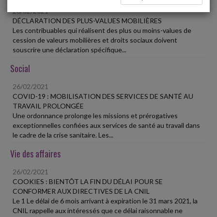
26/02/2021
DÉCLARATION DES PLUS-VALUES MOBILIÈRES
Les contribuables qui réalisent des plus ou moins-values de
cession de valeurs mobilières et droits sociaux doivent
souscrire une déclaration spécifique...
Social
26/02/2021
COVID-19 : MOBILISATION DES SERVICES DE SANTÉ AU
TRAVAIL PROLONGÉE
Une ordonnance prolonge les missions et prérogatives
exceptionnelles confiées aux services de santé au travail dans
le cadre de la crise sanitaire. Les...
Vie des affaires
26/02/2021
COOKIES : BIENTÔT LA FIN DU DÉLAI POUR SE
CONFORMER AUX DIRECTIVES DE LA CNIL
Le 1 Le délai de 6 mois arrivant à expiration le 31 mars 2021, la
CNIL rappelle aux intéressés que ce délai raisonnable ne