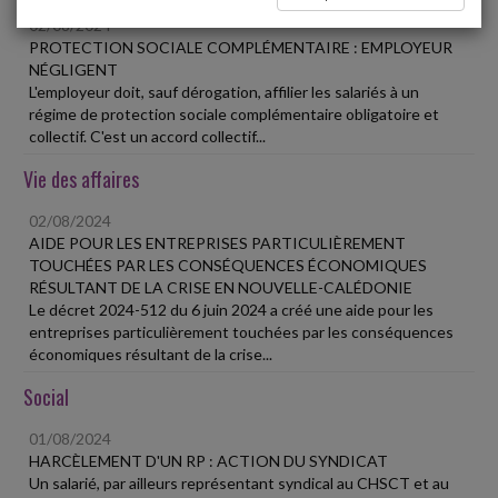
02/08/2024
PROTECTION SOCIALE COMPLÉMENTAIRE : EMPLOYEUR
NÉGLIGENT
L'employeur doit, sauf dérogation, affilier les salariés à un
régime de protection sociale complémentaire obligatoire et
collectif. C'est un accord collectif...
Vie des affaires
02/08/2024
AIDE POUR LES ENTREPRISES PARTICULIÈREMENT
TOUCHÉES PAR LES CONSÉQUENCES ÉCONOMIQUES
RÉSULTANT DE LA CRISE EN NOUVELLE-CALÉDONIE
Le décret 2024-512 du 6 juin 2024 a créé une aide pour les
entreprises particulièrement touchées par les conséquences
économiques résultant de la crise...
Social
01/08/2024
HARCÈLEMENT D'UN RP : ACTION DU SYNDICAT
Un salarié, par ailleurs représentant syndical au CHSCT et au