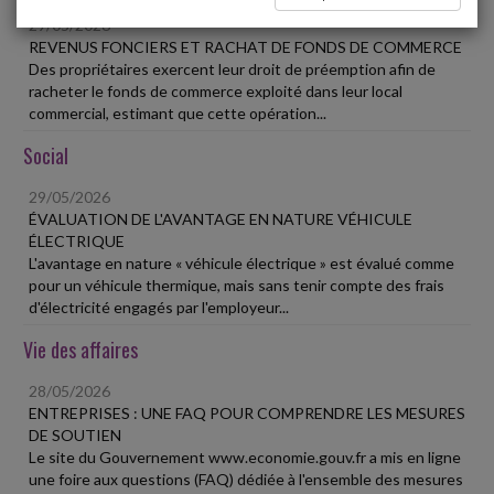
29/05/2026
REVENUS FONCIERS ET RACHAT DE FONDS DE COMMERCE
Des propriétaires exercent leur droit de préemption afin de
racheter le fonds de commerce exploité dans leur local
commercial, estimant que cette opération...
Social
29/05/2026
ÉVALUATION DE L'AVANTAGE EN NATURE VÉHICULE
ÉLECTRIQUE
L'avantage en nature « véhicule électrique » est évalué comme
pour un véhicule thermique, mais sans tenir compte des frais
d'électricité engagés par l'employeur...
Vie des affaires
28/05/2026
ENTREPRISES : UNE FAQ POUR COMPRENDRE LES MESURES
DE SOUTIEN
Le site du Gouvernement www.economie.gouv.fr a mis en ligne
une foire aux questions (FAQ) dédiée à l'ensemble des mesures