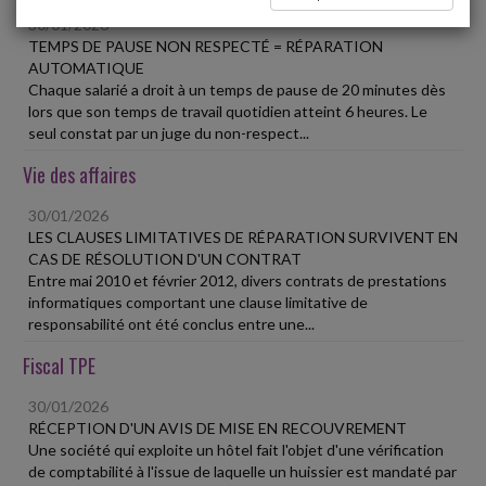
30/01/2026
TEMPS DE PAUSE NON RESPECTÉ = RÉPARATION
AUTOMATIQUE
Chaque salarié a droit à un temps de pause de 20 minutes dès
lors que son temps de travail quotidien atteint 6 heures. Le
seul constat par un juge du non-respect...
Vie des affaires
30/01/2026
LES CLAUSES LIMITATIVES DE RÉPARATION SURVIVENT EN
CAS DE RÉSOLUTION D'UN CONTRAT
Entre mai 2010 et février 2012, divers contrats de prestations
informatiques comportant une clause limitative de
responsabilité ont été conclus entre une...
Fiscal TPE
30/01/2026
RÉCEPTION D'UN AVIS DE MISE EN RECOUVREMENT
Une société qui exploite un hôtel fait l'objet d'une vérification
de comptabilité à l'issue de laquelle un huissier est mandaté par