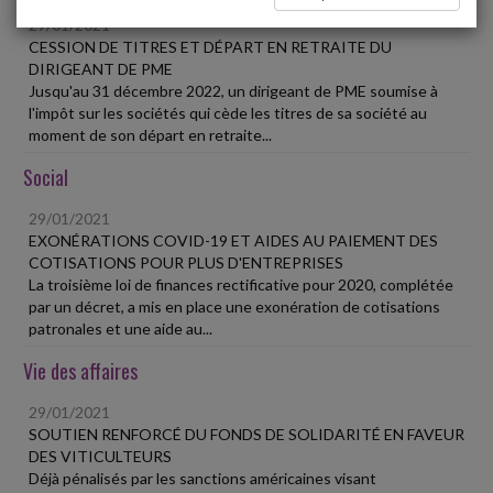
29/01/2021
CESSION DE TITRES ET DÉPART EN RETRAITE DU
DIRIGEANT DE PME
Jusqu'au 31 décembre 2022, un dirigeant de PME soumise à
l'impôt sur les sociétés qui cède les titres de sa société au
moment de son départ en retraite...
Social
29/01/2021
EXONÉRATIONS COVID-19 ET AIDES AU PAIEMENT DES
COTISATIONS POUR PLUS D'ENTREPRISES
La troisième loi de finances rectificative pour 2020, complétée
par un décret, a mis en place une exonération de cotisations
patronales et une aide au...
Vie des affaires
29/01/2021
SOUTIEN RENFORCÉ DU FONDS DE SOLIDARITÉ EN FAVEUR
DES VITICULTEURS
Déjà pénalisés par les sanctions américaines visant