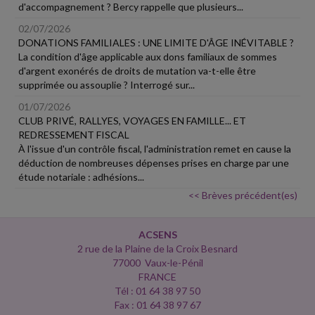
d'accompagnement ? Bercy rappelle que plusieurs...
02/07/2026
DONATIONS FAMILIALES : UNE LIMITE D'ÂGE INÉVITABLE ?
La condition d'âge applicable aux dons familiaux de sommes
d'argent exonérés de droits de mutation va-t-elle être
supprimée ou assouplie ? Interrogé sur...
01/07/2026
CLUB PRIVÉ, RALLYES, VOYAGES EN FAMILLE... ET
REDRESSEMENT FISCAL
À l'issue d'un contrôle fiscal, l'administration remet en cause la
déduction de nombreuses dépenses prises en charge par une
étude notariale : adhésions...
<< Brèves précédent(es)
ACSENS
2 rue de la Plaine de la Croix Besnard
77000 Vaux-le-Pénil
FRANCE
Tél : 01 64 38 97 50
Fax : 01 64 38 97 67