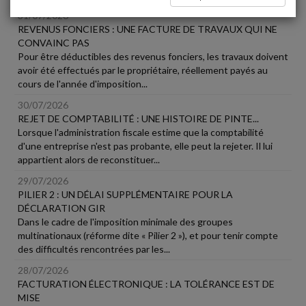
31/07/2026
REVENUS FONCIERS : UNE FACTURE DE TRAVAUX QUI NE
CONVAINC PAS
Pour être déductibles des revenus fonciers, les travaux doivent
avoir été effectués par le propriétaire, réellement payés au
cours de l'année d'imposition...
30/07/2026
REJET DE COMPTABILITÉ : UNE HISTOIRE DE PINTE...
Lorsque l'administration fiscale estime que la comptabilité
d'une entreprise n'est pas probante, elle peut la rejeter. Il lui
appartient alors de reconstituer...
29/07/2026
PILIER 2 : UN DÉLAI SUPPLÉMENTAIRE POUR LA
DÉCLARATION GIR
Dans le cadre de l'imposition minimale des groupes
multinationaux (réforme dite « Pilier 2 »), et pour tenir compte
des difficultés rencontrées par les...
28/07/2026
FACTURATION ÉLECTRONIQUE : LA TOLÉRANCE EST DE
MISE